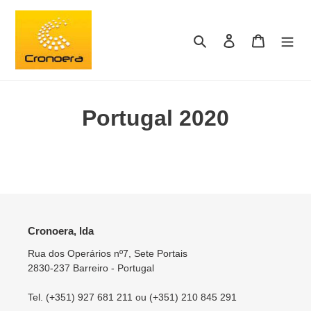
Pular
para
o
Pesquisar
Fazer login
Carrinho
conteúdo
Portugal 2020
Cronoera, lda
Rua dos Operários nº7, Sete Portais
2830-237 Barreiro - Portugal
Tel. (+351) 927 681 211 ou (+351) 210 845 291